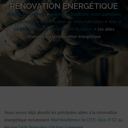
RÉNOVATION ÉNERGÉTIQUE
Habitat & Traditions
>
Habitat & Traditions, votre partenaire
pour vos travaux de rénovation de votre habitation
>
Aide et
crédit d’impôt à la rénovation et l’isolation
>
Les aides
financières à la rénovation énergétique
Nous avons déjà abordé les principales aides à la rénovation
énergétique notamment
MaPrimeRénov’
, le
CITE
, l’
éco-PTZ
ou
encore l’
aide financière d’Action Logement
.