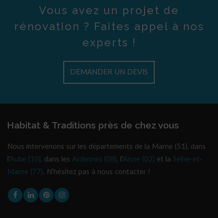
Vous avez un projet de
rénovation ? Faites appel à nos
experts !
DEMANDER UN DEVIS
Habitat & Traditions près de chez vous
Nous intervenons sur les départements de la Marne (51), dans
l'
Aube (10)
, dans les
Ardennes (08)
, l'
Aisne (02)
et la
Seine-et-
Marne (77)
. N’hésitez pas à nous contacter !