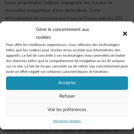
futurs propriétaires bailleurs engageant des travaux de
rénovation énergétique d’être défiscalisés. Cette
défiscalisation ne concerne pas toute la France mais les 222
villes de taille moyenne participant au dispositif « Action cœur
Gérer le consentement aux
de ville » et celles s’inscrivant dans le programme
cookies
d’expérimentation « Villes Patrimoniales ». Pour en bénéficier, un
Pour offrir les meilleures expériences, nous utilisons des technologies
propriétaire bailleur doit acheter un bien à rénover qui sera
telles que les cookies pour stocker et/ou accéder aux informations des
appareils. Le fait de consentir à ces technologies nous permettra de traiter
ensuite loué pour une longue durée. Plus le logement sera
des données telles que le comportement de navigation ou les ID uniques
longtemps loué, plus la réduction d’impôt est importante (pour
sur ce site. Le fait de ne pas consentir ou de retirer son consentement peut
avoir un effet négatif sur certaines caractéristiques et fonctions.
une location qui durera 12 ans, la réduction d’impôt peut
atteindre 21 %).
Accepter
Les aides des collectivités
Refuser
territoriales
Voir les préférences
Pour réduire le coût des travaux de rénovation énergétique,
Mentions légales
vous pouvez vous tourner vers les collectivités territoriales. En
fonction de votre projet, les régions, les départements, les