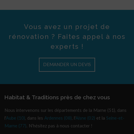
Vous avez un projet de
rénovation ? Faites appel à nos
experts !
DEMANDER UN DEVIS
Habitat & Traditions près de chez vous
Nous intervenons sur les départements de la Marne (51), dans
l'
Aube (10)
, dans les
Ardennes (08)
, l'
Aisne (02)
et la
Seine-et-
Marne (77)
. N’hésitez pas à nous contacter !