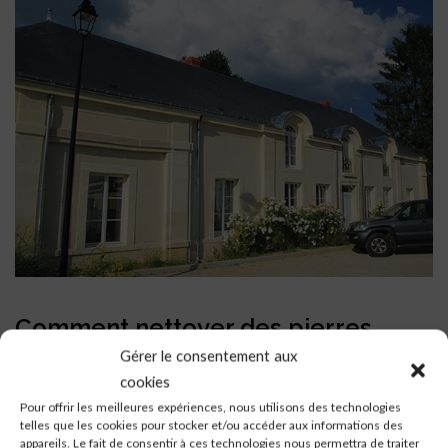
Comment nettoyer des pierres
extérieures ?
Gérer le consentement aux
cookies
Pour offrir les meilleures expériences, nous utilisons des technologies
Il existe différentes méthode de nettoyage d’une façade pierres
telles que les cookies pour stocker et/ou accéder aux informations des
ou briques. Toutes n’ont pas la même incidence sur les
appareils. Le fait de consentir à ces technologies nous permettra de traiter