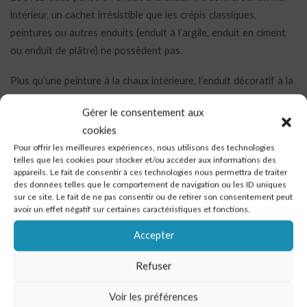
intérieur, un cachet irrésistible que les crépis classiques,
peintures ou autres enduits (enduit à l’argile, enduit en ciment
ou enduit de plâtre) ne possèdent pas.
Plus qu’une peinture à la chaux intérieure, l’enduit décoratif à la
chaux est déjà teinté naturellement par les sables qui entrent
Gérer le consentement aux
dans sa composition. Vous pourrez choisir la couleur de ces
cookies
pigments naturels grâce à un nuancier.
Pour offrir les meilleures expériences, nous utilisons des technologies
Choisir d’appliquer un enduit à la chaux, c’est avoir la garantie
telles que les cookies pour stocker et/ou accéder aux informations des
d’un produit sain et naturel, conçu à l’intention de ceux qui
appareils. Le fait de consentir à ces technologies nous permettra de traiter
des données telles que le comportement de navigation ou les ID uniques
souhaitent apporter richesse, authenticité et identité à leur
sur ce site. Le fait de ne pas consentir ou de retirer son consentement peut
intérieur.
avoir un effet négatif sur certaines caractéristiques et fonctions.
Il est inspiré pour sa composition et son aspect, d’un enduit
Accepter
traditionnel des plus anciens et des plus nobles.
Refuser
Voir les préférences