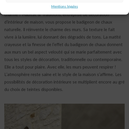
Mentions légales
Envie de matières légères et nuancées ? Lassé des aplats sans
charme ? Habitat & Traditions, entreprise de décoration
d’intérieur de maison, vous propose le badigeon de chaux
naturelle. Il réinvente le charme des murs. Sa texture le fait
vivre à la lumière, lui donnant des dégradés de tons. La matité
crayeuse et la finesse de l’effet du badigeon de chaux donnent
aux murs un bel aspect velouté qui se marie parfaitement avec
tous les styles de décoration, traditionnelle ou contemporaine.
Elle a tout pour plaire. Avec elle, les murs peuvent respirer !
L’atmosphère reste saine et le style de la maison s’affirme. Les
possibilités de décoration intérieure se multiplient encore au gré
du choix de teintes disponibles.