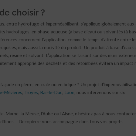
e choisir ?
sus, entre hydrofuge et imperméabilisant, s’applique globalement aux
uits hydrofuges, en phase aqueuse (à base d’eau) ou solvantés (à ba
ifférences concernent l’application, comme le temps d’attente entre le
equises, mais aussi la nocivité du produit. Un produit à base d’eau s
ls, résine et solvant. L’application se faisant sur des murs extérieur
raitement approprié des déchets et des retombées évitera un impact 
açade en pierre, en craie ou en brique ? Un projet d’imperméabilisat
le-Mézières
,
Troyes
,
Bar-le-Duc
,
Laon
, nous intervenons sur six
e-Marne, la Meuse, l’Aube ou l’Aisne, n’hésitez pas à nous contacte
Traditions – Decopierre vous accompagne dans tous vos projets