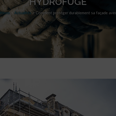
HYDROFUGE
itions
>
Actualités
>
Comment protéger durablement sa façade ave