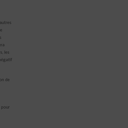
 autres
se
s
era
s, les
négatif
ion de
r pour