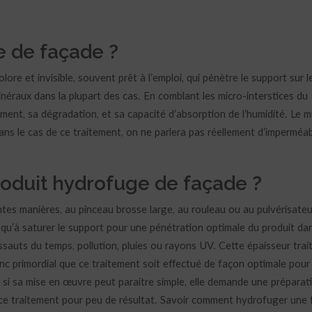
e de façade ?
lore et invisible, souvent prêt à l’emploi, qui pénètre le support sur l
inéraux dans la plupart des cas. En comblant les micro-interstices du
ment, sa dégradation, et sa capacité d’absorption de l’humidité. Le m
ans le cas de ce traitement, on ne parlera pas réellement d’imperméabi
oduit hydrofuge de façade ?
tes manières, au pinceau brosse large, au rouleau ou au pulvérisateu
qu’à saturer le support pour une pénétration optimale du produit dan
assauts du temps, pollution, pluies ou rayons UV. Cette épaisseur trai
onc primordial que ce traitement soit effectué de façon optimale pour 
si sa mise en œuvre peut paraitre simple, elle demande une préparat
t ce traitement pour peu de résultat. Savoir comment hydrofuger une