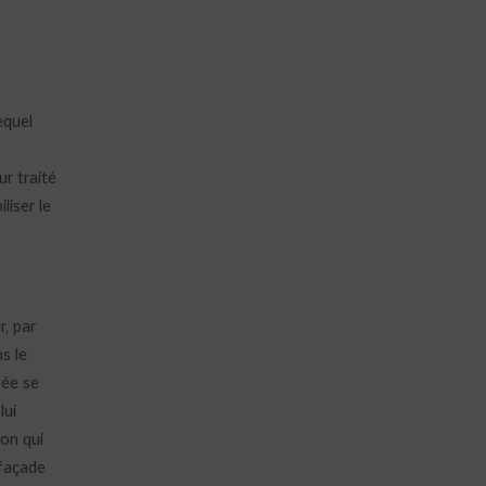
equel
ur traité
liser le
r, par
s le
tée se
lui
ion qui
 façade