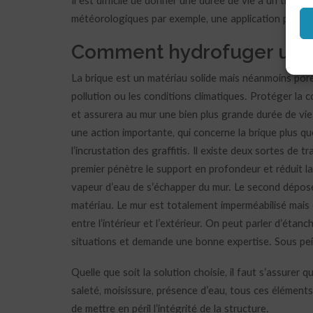
Il est difficile de donner une durée de vie à un trai
météorologiques par exemple, une application parfait
Comment hydrofuger un m
La brique est un matériau solide mais néanmoins pore
pollution ou les conditions climatiques. Protéger la
et assurera au mur une bien plus grande durée de vie
une action importante, qui concerne la brique plus qu
l’incrustation des graffitis. Il existe deux sortes de
premier pénètre le support en profondeur et réduit la
vapeur d’eau de s’échapper du mur. Le second dépose
matériau. Le mur est totalement imperméabilisé mais en
entre l’intérieur et l’extérieur. On peut parler d’étan
situations et demande une bonne expertise. Sous pei
Quelle que soit la solution choisie, il faut s’assurer q
saleté, moisissure, présence d’eau, tous ces éléments
de mettre en péril l’intégrité de la structure.