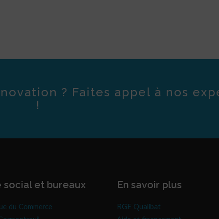
novation ? Faites appel à nos exp
!
 social et bureaux
En savoir plus
ue du Commerce
RGE Qualibat