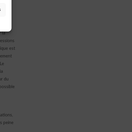
s
 la
ressions
ique est
alement
 Le
la
ur du
possible
rations,
us peine