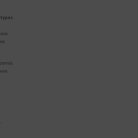
s
types
vous
mme
ncernés
uvre
,