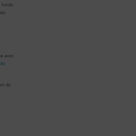
s fonds
els
ie
avec
tic
ort de