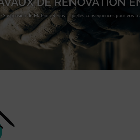
AVAUX DE RÉNOVATION É
>
Suspension de MaPrimeRénov’ : quelles conséquences pour vos tr