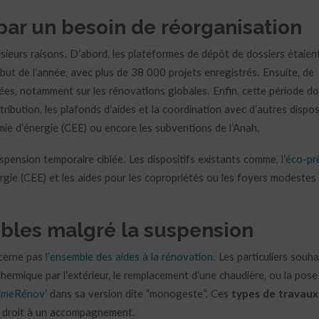
par un besoin de réorganisation
usieurs raisons. D’abord, les plateformes de dépôt de dossiers étaien
but de l’année, avec plus de 38 000 projets enregistrés. Ensuite, de
es, notamment sur les rénovations globales. Enfin, cette période do
ribution, les plafonds d’aides et la coordination avec d’autres dispos
mie d’énergie (CEE) ou encore les subventions de l’Anah.
uspension temporaire ciblée. Les dispositifs existants comme,
l’éco-pr
nergie (CEE) et les aides pour les copropriétés ou les foyers modestes
ibles malgré la suspension
ncerne pas
l’ensemble des aides à la rénovation
. Les particuliers souha
thermique par l’extérieur, le remplacement d’une chaudière, ou la pose
rimeRénov’
dans sa version dite “monogeste”. Ces
types de travaux
r droit à un accompagnement.