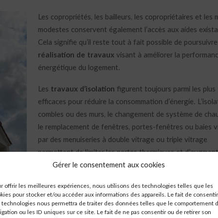
Les copropriétés, les bailleurs, les copropriétaires et le
modestes conservent également l’accès aux aides exista
Cela signifie qu’il reste tout à fait possible de poursuivre
réalisation de travaux
visant à améliorer la performan
énergétique du logement.
Les
travaux d’isolation
figurent toujours parmi les plus
efficaces pour réduire la consommation d’énergie. L’isola
combles ou des murs, le changement de système de chau
le remplacement de fenêtres, portes-fenêtres ou baies v
par des menuiseries à double vitrage ou triple vitrage
permettent de limiter les pertes thermiques et d’augment
confort intérieur. Ce sont autant de leviers pour génére
Gérer le consentement aux cookies
économies d’énergie
concrètes sur les factures de cha
r offrir les meilleures expériences, nous utilisons des technologies telles que les
kies pour stocker et/ou accéder aux informations des appareils. Le fait de consentir
Ces travaux restent également cumulables avec d’autres
 technologies nous permettra de traiter des données telles que le comportement 
financières, comme le prêt à taux zéro ou l’éco-PTZ, sou
igation ou les ID uniques sur ce site. Le fait de ne pas consentir ou de retirer son