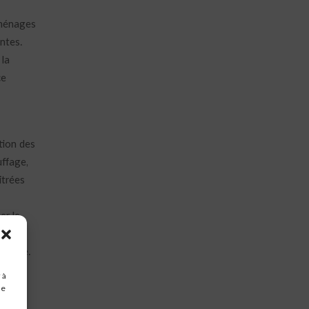
s ménages
ntes.
 la
ce
tion des
ffage,
itrées
er le
r des
uffage.
 à
 aides
de
s