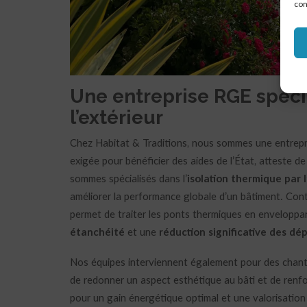
con
Une entreprise RGE spéci
l’extérieur
Chez Habitat & Traditions, nous sommes une entrepri
exigée pour bénéficier des aides de l’État, atteste 
sommes spécialisés dans l’
isolation thermique par l
améliorer la performance globale d’un bâtiment. Contr
permet de traiter les ponts thermiques en enveloppa
étanchéité
et une
réduction significative des dé
Nos équipes interviennent également pour des chant
de redonner un aspect esthétique au bâti et de renfo
pour un gain énergétique optimal et une valorisation d