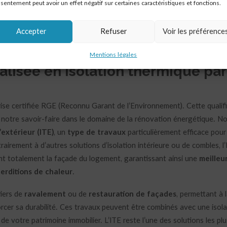
sentement peut avoir un effet négatif sur certaines caractéristiques et fonctions.
réserve de respecter les critères d’éligibilité.
Accepter
Refuser
Voir les préférence
Mentions légales
alisée en isolation thermique par
se certifiée RGE (Reconnu Garant de l’Environnement). Cette qualifi
de notre savoir-faire dans le domaine de la rénovation énergétique. N
’extérieur (ITE)
, un
type de travaux
particulièrement efficace pour
airement à d’autres solutions d’isolation intérieure ou de combles, l
nt totalement la façade du logement, garantissant ainsi une
meilleu
perditions de chaleur
.
iers de
ravalement
ou de
restauration de façades
, permettant à l
rcer sa durabilité. Ces travaux peuvent être combinés avec une isola
e votre patrimoine immobilier. L’ITE reste l’une des solutions les plu