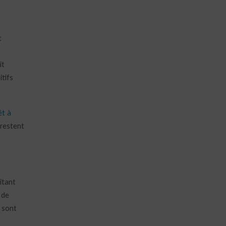
t
it
itifs
êt à
 restent
itant
 de
sont