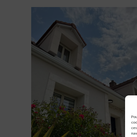
Pou
coo
ces
nav