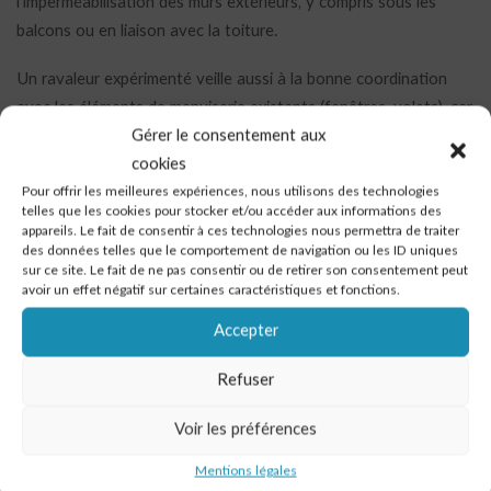
l’imperméabilisation des murs extérieurs, y compris sous les
balcons ou en liaison avec la toiture.
Un ravaleur expérimenté veille aussi à la bonne coordination
avec les éléments de menuiserie existants (fenêtres, volets), car
Gérer le consentement aux
toute opération visant à ravaler une façade nécessite une
cookies
attention particulière à ces points de jonction pour garantir une
Pour offrir les meilleures expériences, nous utilisons des technologies
parfaite étanchéité.
telles que les cookies pour stocker et/ou accéder aux informations des
Dans certains cas, des aides financières comme celles
appareils. Le fait de consentir à ces technologies nous permettra de traiter
proposées par l’ANAH peuvent être mobilisées pour soutenir
des données telles que le comportement de navigation ou les ID uniques
sur ce site. Le fait de ne pas consentir ou de retirer son consentement peut
des projets d’isolation par l’extérieur ou de ravalement, dès lors
avoir un effet négatif sur certaines caractéristiques et fonctions.
qu’ils visent l’embellissement et la performance énergétique du
Accepter
logement.
Refuser
Ce chantier a nécessité la mise en place d’un échafaudage
sécurisé pour intervenir sur l’ensemble de la façade, les
Voir les préférences
éléments d’ornement en hauteur, et les retours en pignon.
Mentions légales