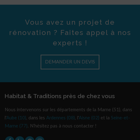
Vous avez un projet de
rénovation ? Faites appel à nos
experts !
DEMANDER UN DEVIS
Habitat & Traditions près de chez vous
Nous intervenons sur les départements de la Marne (51), dans
l'
Aube (10)
, dans les
Ardennes (08)
, l'
Aisne (02)
et la
Seine-et-
Marne (77)
. N’hésitez pas à nous contacter !