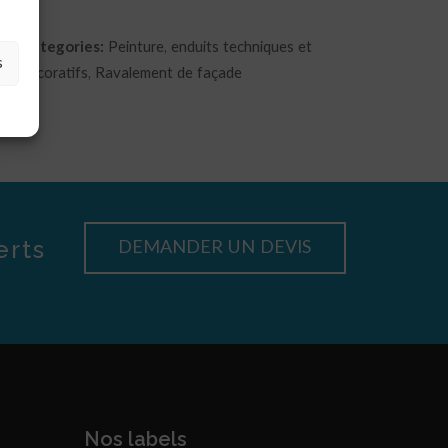
Categories:
Peinture, enduits techniques et
s
décoratifs, Ravalement de façade
erts
DEMANDER UN DEVIS
Nos labels