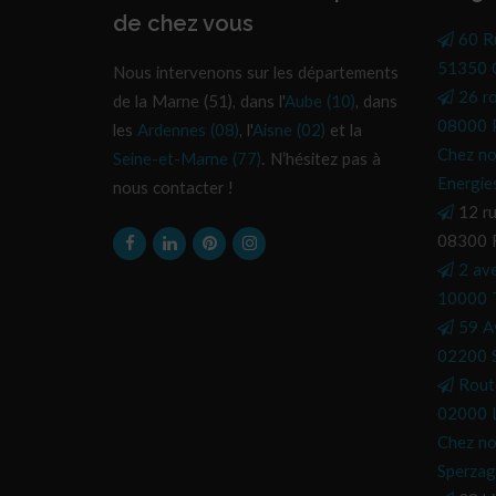
de chez vous
60 R
51350 C
Nous intervenons sur les départements
26 r
de la Marne (51), dans l'
Aube (10)
, dans
08000 P
les
Ardennes (08)
, l'
Aisne (02)
et la
Chez no
Seine-et-Marne (77)
. N’hésitez pas à
Energie
nous contacter !
12 ru
08300 
2 av
10000 
59 A
02200 S
Rout
02000 L
Chez no
Sperzag