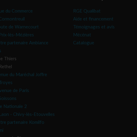
ue du Commerce
RGE Qualibat
ormontreuil
Aide et financement
oute de Warnecourt
Témoignages et avis
rix-lès-Mézières
Mécénat
tre partenaire Ambiance
Catalogue
s
e Thiers
Rethel
enue du Maréchal Joffre
Troyes
venue de Paris
oissons
e Nationale 2
aon - Chivy-lès-Etouvelles
tre partenaire Komilfo
ni