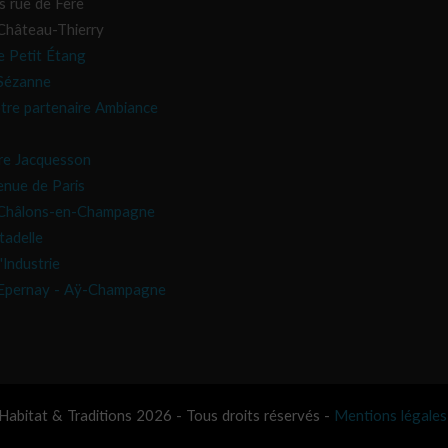
s rue de Fère
hâteau-Thierry
e Petit Étang
Sézanne
tre partenaire Ambiance
re Jacquesson
nue de Paris
Châlons-en-Champagne
tadelle
'Industrie
Epernay - Aÿ-Champagne
abitat & Traditions 2026 - Tous droits réservés -
Mentions légales