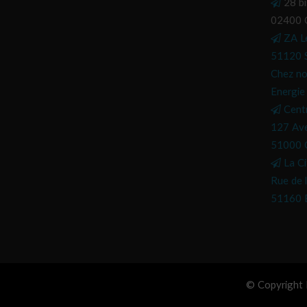
28 bi
02400 C
ZA L
51120 
Chez no
Energie
Cent
127 Ave
51000 
La Ci
Rue de l
51160 
© Copyright H