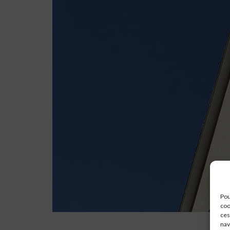
Pou
coo
ces
nav