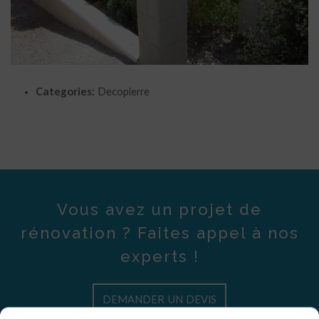
Categories:
Decopierre
Vous avez un projet de
rénovation ? Faites appel à nos
experts !
DEMANDER UN DEVIS