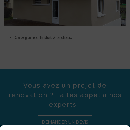
Categories:
Enduit à la chaux
Vous avez un projet de
rénovation ? Faites appel à nos
experts !
DEMANDER UN DEVIS