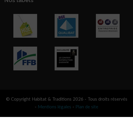
Nos labels
© Copyright Habitat & Traditions 2026 - Tous droits réservés
-
Mentions légales
-
Plan de site
Besoin d’aide ?