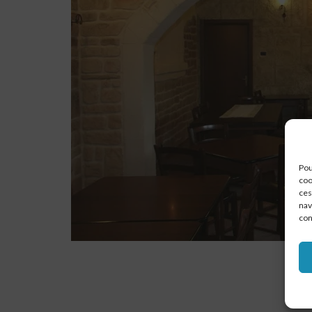
Pou
coo
ces
nav
con