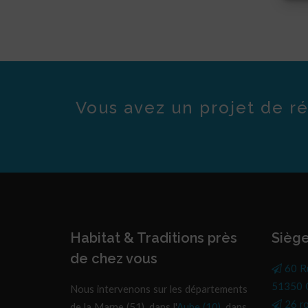
Vous avez un projet de ré
Habitat & Traditions près
Siège
de chez vous
60 R
51350 C
Nous intervenons sur les départements
26 r
de la Marne (51), dans l'
Aube (10)
, dans