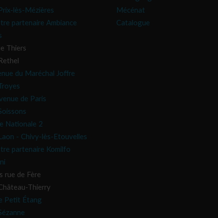
rix-lès-Mézières
Mécénat
tre partenaire Ambiance
Catalogue
s
e Thiers
Rethel
enue du Maréchal Joffre
Troyes
venue de Paris
oissons
e Nationale 2
aon - Chivy-lès-Etouvelles
tre partenaire Komilfo
ni
s rue de Fère
hâteau-Thierry
e Petit Étang
Sézanne