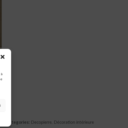
 à
de
s
Categories:
Decopierre, Décoration intérieure