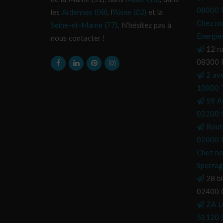
08000 P
les
Ardennes (08)
, l'
Aisne (02)
et la
Chez no
Seine-et-Marne (77)
. N’hésitez pas à
Energie
nous contacter !
12 ru
08300 
2 av
10000 
59 A
02200 S
Rout
02000 L
Chez no
Sperzag
28 bi
02400 C
ZA L
51120 