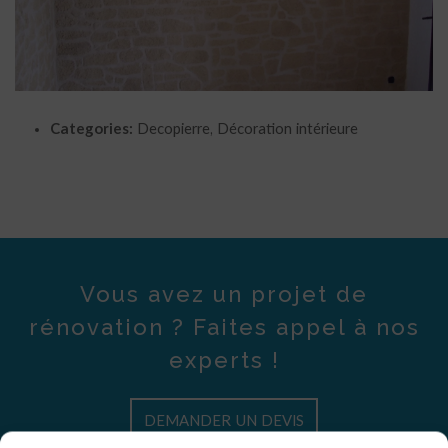
Categories:
Decopierre, Décoration intérieure
Vous avez un projet de
rénovation ? Faites appel à nos
experts !
DEMANDER UN DEVIS