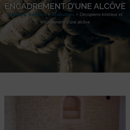
ENCADREMENT D’UNE ALCÔVE
Habitat & Traditions
>
Réalisations
>
Decopierre intérieur et
encadrement d’une alcôve