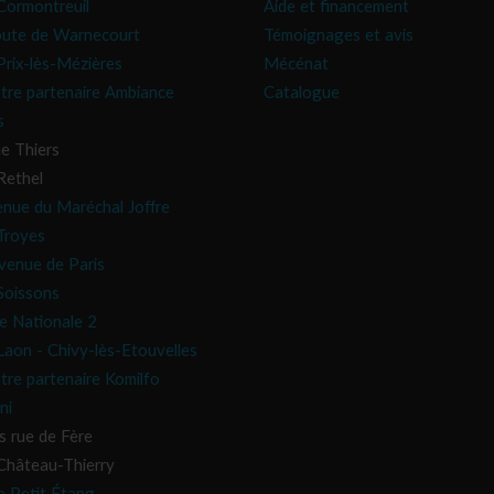
ormontreuil
Aide et financement
oute de Warnecourt
Témoignages et avis
rix-lès-Mézières
Mécénat
tre partenaire Ambiance
Catalogue
s
e Thiers
Rethel
enue du Maréchal Joffre
Troyes
venue de Paris
oissons
e Nationale 2
aon - Chivy-lès-Etouvelles
tre partenaire Komilfo
ni
s rue de Fère
hâteau-Thierry