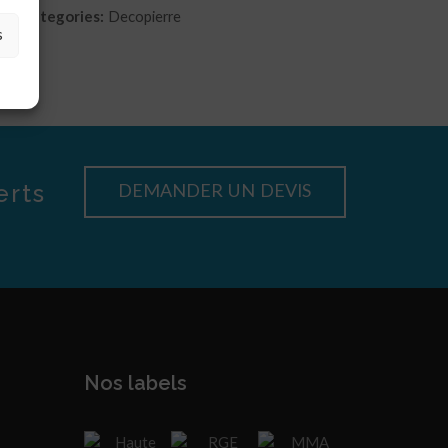
Categories:
Decopierre
s
erts
DEMANDER UN DEVIS
Nos labels