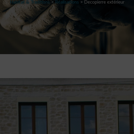
Habitat & Traditions
>
Réalisations
>
Decopierre extérieur