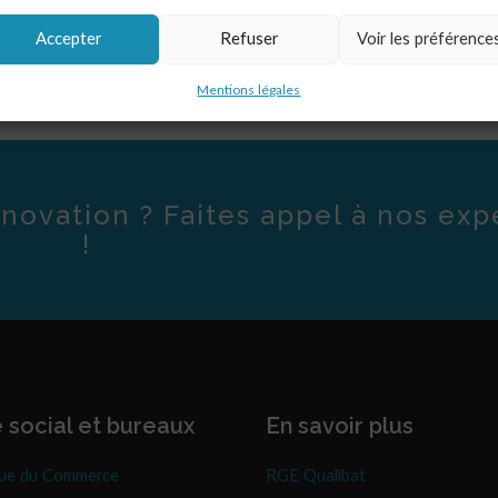
Accepter
Refuser
Voir les préférence
Mentions légales
novation ? Faites appel à nos exp
!
 social et bureaux
En savoir plus
ue du Commerce
RGE Qualibat