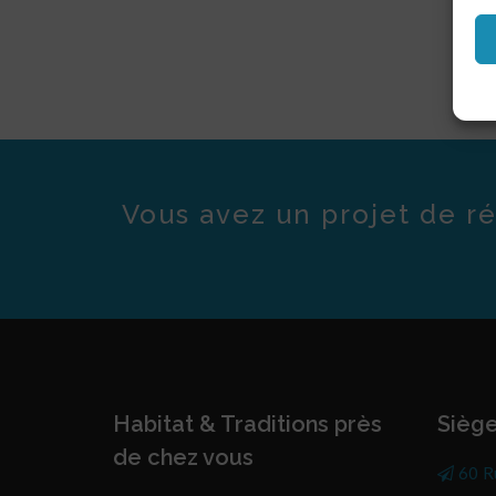
Vous avez un projet de ré
Habitat & Traditions près
Siège
de chez vous
60 R