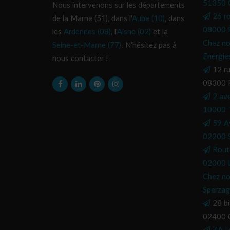
51350 C
Nous intervenons sur les départements
26 r
de la Marne (51), dans l'
Aube (10)
, dans
08000 P
les
Ardennes (08)
, l'
Aisne (02)
et la
Chez no
Seine-et-Marne (77)
. N’hésitez pas à
Energie
nous contacter !
12 ru
08300 
2 av
10000 
59 A
02200 S
Rout
02000 L
Chez no
Sperzag
28 bi
02400 C