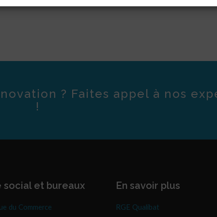
novation ? Faites appel à nos exp
!
 social et bureaux
En savoir plus
ue du Commerce
RGE Qualibat