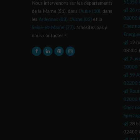
51350 C
Nous intervenons sur les départements
26 r
de la Marne (51), dans l'
Aube (10)
, dans
08000 P
les
Ardennes (08)
, l'
Aisne (02)
et la
Chez no
Seine-et-Marne (77)
. N’hésitez pas à
Energie
nous contacter !
12 ru
08300 
2 av
10000 
59 A
02200 S
Rout
02000 L
Chez no
Sperzag
28 bi
02400 C