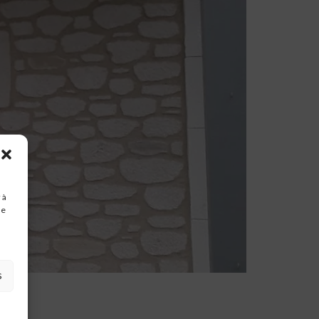
 à
de
s