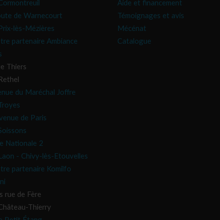
ormontreuil
Aide et financement
oute de Warnecourt
Témoignages et avis
rix-lès-Mézières
Mécénat
tre partenaire Ambiance
Catalogue
s
e Thiers
Rethel
enue du Maréchal Joffre
Troyes
venue de Paris
oissons
e Nationale 2
aon - Chivy-lès-Etouvelles
tre partenaire Komilfo
ni
s rue de Fère
hâteau-Thierry