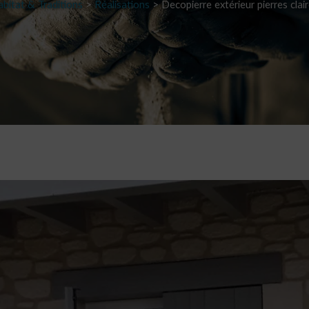
bitat & Traditions
>
Réalisations
>
Decopierre extérieur pierres clai