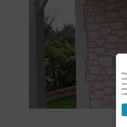
Pou
coo
ces
nav
con