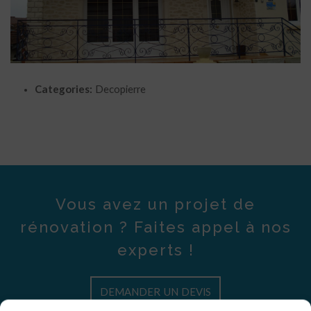
Categories:
Decopierre
Vous avez un projet de
rénovation ? Faites appel à nos
experts !
DEMANDER UN DEVIS