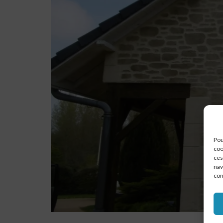
Pou
coo
ces
nav
con