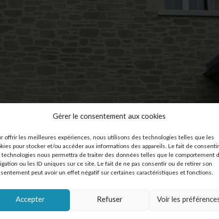
Gérer le consentement aux cookies
r offrir les meilleures expériences, nous utilisons des technologies telles que les
kies pour stocker et/ou accéder aux informations des appareils. Le fait de consentir
 technologies nous permettra de traiter des données telles que le comportement 
igation ou les ID uniques sur ce site. Le fait de ne pas consentir ou de retirer son
sentement peut avoir un effet négatif sur certaines caractéristiques et fonctions.
Accepter
Refuser
Voir les préférence