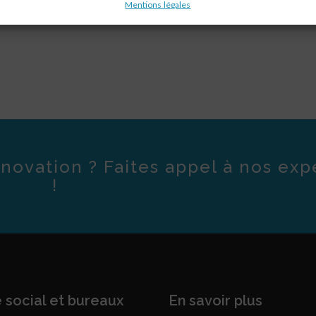
Mentions légales
novation ? Faites appel à nos exp
!
 social et bureaux
En savoir plus