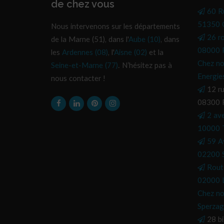
de chez vous
60 R
51350 C
Nous intervenons sur les départements
26 r
de la Marne (51), dans l'
Aube (10)
, dans
08000 P
les
Ardennes (08)
, l'
Aisne (02)
et la
Chez no
Seine-et-Marne (77)
. N’hésitez pas à
Energie
nous contacter !
12 ru
08300 
2 av
10000 
59 A
02200 S
Rout
02000 L
Chez no
Sperzag
28 bi