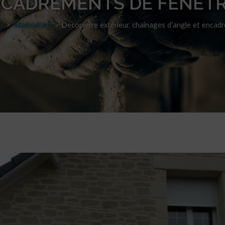
CADREMENTS DE FENÊT
ns
>
Réalisations
>
Decopierre extérieur, chaînages d’angle et encad