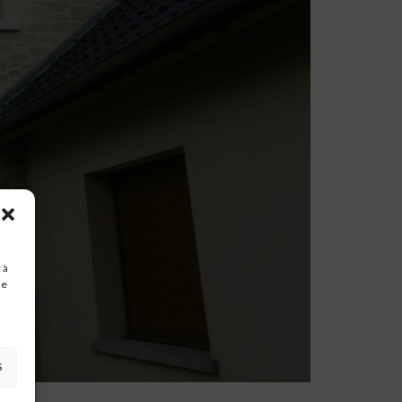
 à
de
s