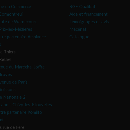
ue du Commerce
RGE Qualibat
ormontreuil
Aide et financement
oute de Warnecourt
Témoignages et avis
rix-lès-Mézières
Mécénat
tre partenaire Ambiance
Catalogue
s
e Thiers
Rethel
enue du Maréchal Joffre
Troyes
venue de Paris
oissons
e Nationale 2
aon - Chivy-lès-Etouvelles
tre partenaire Komilfo
ni
s rue de Fère