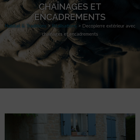
CHAÎNAGES ET
ENCADREMENTS
Habitat & Traditions
>
Réalisations
>
Decopierre extérieur avec
chaînages et encadrements