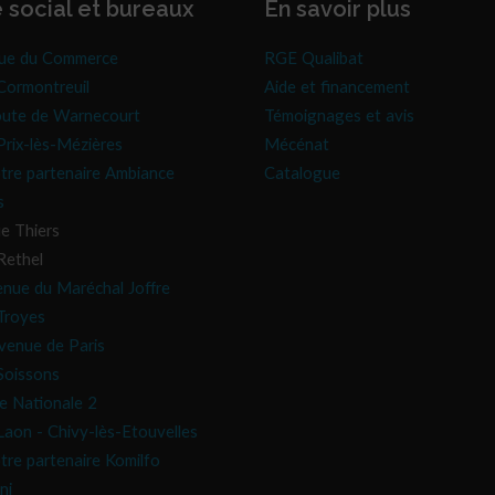
 social et bureaux
En savoir plus
ue du Commerce
RGE Qualibat
ormontreuil
Aide et financement
oute de Warnecourt
Témoignages et avis
rix-lès-Mézières
Mécénat
tre partenaire Ambiance
Catalogue
s
e Thiers
Rethel
enue du Maréchal Joffre
Troyes
venue de Paris
oissons
e Nationale 2
aon - Chivy-lès-Etouvelles
tre partenaire Komilfo
ni