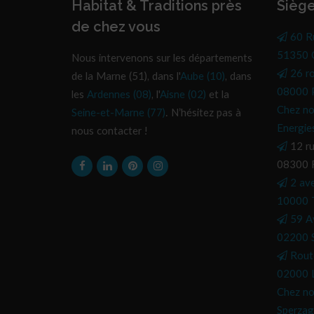
Habitat & Traditions près
Siège
de chez vous
60 R
51350 C
Nous intervenons sur les départements
26 r
de la Marne (51), dans l'
Aube (10)
, dans
08000 P
les
Ardennes (08)
, l'
Aisne (02)
et la
Chez no
Seine-et-Marne (77)
. N’hésitez pas à
Energie
nous contacter !
12 ru
08300 
2 av
10000 
59 A
02200 S
Rout
02000 L
Chez no
Sperzag