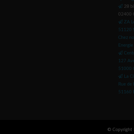
28 bi
02400 C
ZA L
51120 
Chez no
Energie
Cent
127 Ave
51000 
La Ci
Rue de l
51160 
© Copyright H