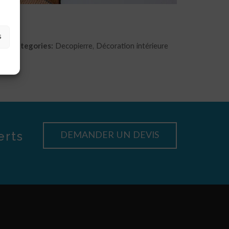
s
Categories:
Decopierre, Décoration intérieure
erts
DEMANDER UN DEVIS