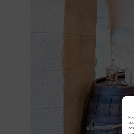
Pou
coo
ces
nav