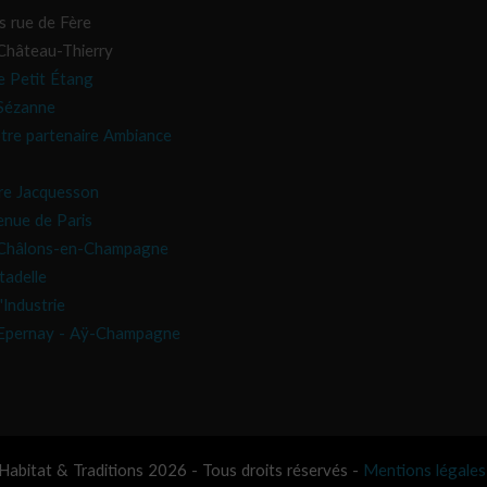
s rue de Fère
hâteau-Thierry
e Petit Étang
Sézanne
tre partenaire Ambiance
re Jacquesson
nue de Paris
Châlons-en-Champagne
tadelle
'Industrie
Epernay - Aÿ-Champagne
abitat & Traditions 2026 - Tous droits réservés -
Mentions légales