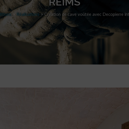
REIMS
itions
>
Réalisations
>
Création de cave voûtée avec Decopierre int