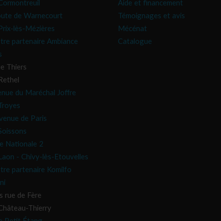
ormontreuil
Aide et financement
oute de Warnecourt
Témoignages et avis
rix-lès-Mézières
Mécénat
tre partenaire Ambiance
Catalogue
s
e Thiers
Rethel
enue du Maréchal Joffre
Troyes
venue de Paris
oissons
e Nationale 2
aon - Chivy-lès-Etouvelles
tre partenaire Komilfo
ni
s rue de Fère
hâteau-Thierry