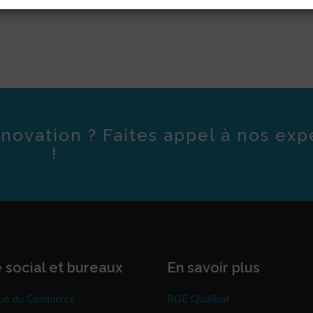
novation ? Faites appel à nos exp
!
 social et bureaux
En savoir plus
ue du Commerce
RGE Qualibat