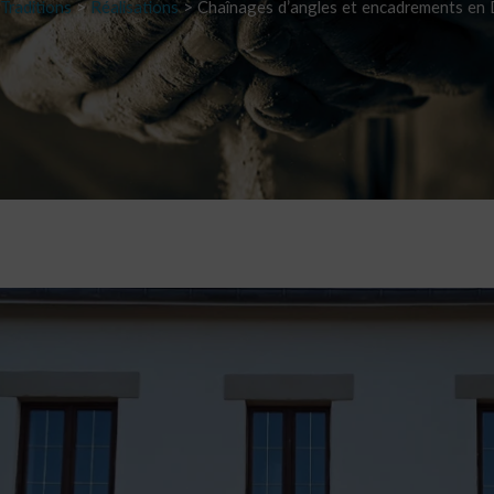
Traditions
>
Réalisations
>
Chaînages d’angles et encadrements en 