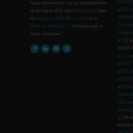
51350 C
Nous intervenons sur les départements
26 r
de la Marne (51), dans l'
Aube (10)
, dans
08000 P
les
Ardennes (08)
, l'
Aisne (02)
et la
Chez no
Seine-et-Marne (77)
. N’hésitez pas à
Energie
nous contacter !
12 ru
08300 
2 av
10000 
59 A
02200 S
Rout
02000 L
Chez no
Sperzag
28 bi
02400 C