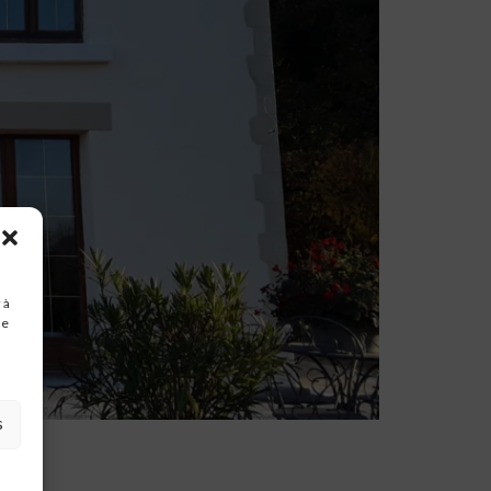
 à
de
s