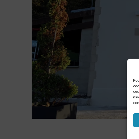
Pou
coo
ces
nav
con