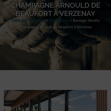
CHAMPAGNE ARNOULD DE
BEAUFORT À VERZENAY
Habitat & Traditions
>
Réalisations
>
Bardage Neolife
Champagne Arnould de Beaufort à Verzenay