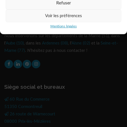
Refuser
Voir les préférences
Habitat & Traditions près de chez vous
Mentions légales
Nous intervenons sur les départements de la Marne (51), dans
l'
Aube (10)
, dans les
Ardennes (08)
, l'
Aisne (02)
et la
Seine-et-
Marne (77)
. N’hésitez pas à nous contacter !
Siège social et bureaux
60 Rue du Commerce
51350 Cormontreuil
26 route de Warnecourt
08000 Prix-lès-Mézières