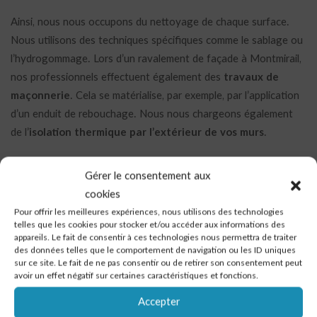
Ainsi, nous nous occupons du nettoyage de chaque surface.
Nous utilisons des techniques spécifiques comme le sablage ou
l’hydrogommage. Lors d’un ravalement de façade à Montmirail,
nos professionnels effectuent également des
travaux de
maçonnerie
. Cela se matérialise, par exemple, par l’application
d’un enduit de rebouchage. Nous nous chargeons également
de l’
isolation thermique par l’extérieur de vos murs
.
Enfin, nous n’oublions pas l’aspect esthétique de votre façade
Gérer le consentement aux
montmiraillaise. À cette fin, nous proposons différentes finitions
cookies
comme une peinture décorative, un
enduit à la chaux
ou encore
Pour offrir les meilleures expériences, nous utilisons des technologies
un bardage en bois. Vous souhaitez préserver l’aspect pierre ou
telles que les cookies pour stocker et/ou accéder aux informations des
brique de votre mur ? Vous serez, sans doute, intéressé par
appareils. Le fait de consentir à ces technologies nous permettra de traiter
des données telles que le comportement de navigation ou les ID uniques
notre
procédé Decopierre
. Un enduit minéral est projeté et
sur ce site. Le fait de ne pas consentir ou de retirer son consentement peut
sculpté sur chaque surface afin de lui donner l’aspect des
avoir un effet négatif sur certaines caractéristiques et fonctions.
pierres.
Accepter