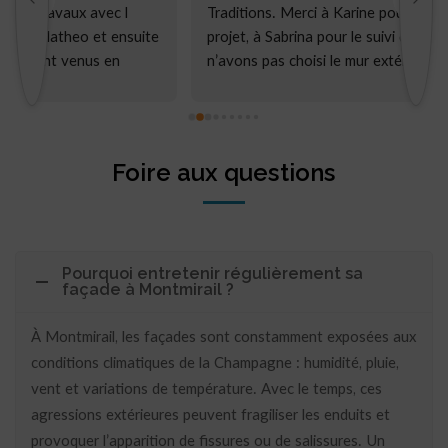
Traditions. Merci à Karine pour la mise en place du 
l
e 
projet, à Sabrina pour le suivi du chantier. Nous 
t
n’avons pas choisi le mur extérieur le plus simple à  
p
réaliser mais  le résultat final est à la hauteur de 
m
nos attentes.Et Merci aux compagnons pour leur 
c
conseils, leur travail et leur patience.
.
t
Foire aux questions
Pourquoi entretenir régulièrement sa
façade à Montmirail ?
À Montmirail, les façades sont constamment exposées aux
conditions climatiques de la Champagne : humidité, pluie,
vent et variations de température. Avec le temps, ces
agressions extérieures peuvent fragiliser les enduits et
provoquer l’apparition de fissures ou de salissures. Un