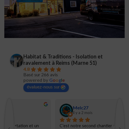
Habitat & Traditions - Isolation et
ravalement à Reims (Marne 51)
4.8
Basé sur 266 avis
powered by
G
o
o
g
l
e
évaluez-nous sur
Melc27
il y a 2 mois
C’est notre second chantier avec Habitats et 
N