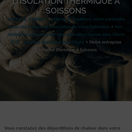
D’ISOLATION THERMIQUE À
SOISSONS
Habitat & Traditions
>
Habitat & Traditions, votre partenaire
pour vos travaux de rénovation de votre habitation
>
Nos
techniciens artisans pour une rénovation réussie dans l’Aisne
(02)
>
Isolation thermique dans l’Aisne
>
Notre entreprise
d’isolation thermique à Soissons
Vous constatez des déperditions de chaleur dans votre