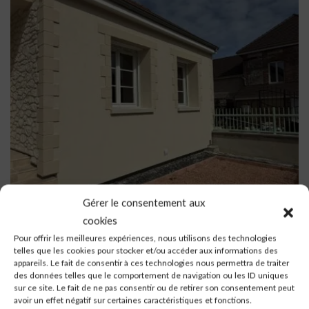
Gérer le consentement aux
Une rénovation énergétique complète à
cookies
Vitry-le-François
Pour offrir les meilleures expériences, nous utilisons des technologies
29 avril 2026 / par Habitat & Traditions
telles que les cookies pour stocker et/ou accéder aux informations des
appareils. Le fait de consentir à ces technologies nous permettra de traiter
À Vitry-le-François, cette maison a récemment fait l’objet de
des données telles que le comportement de navigation ou les ID uniques
sur ce site. Le fait de ne pas consentir ou de retirer son consentement peut
travaux de rénovation ambitieux, combinant ravalement de
avoir un effet négatif sur certaines caractéristiques et fonctions.